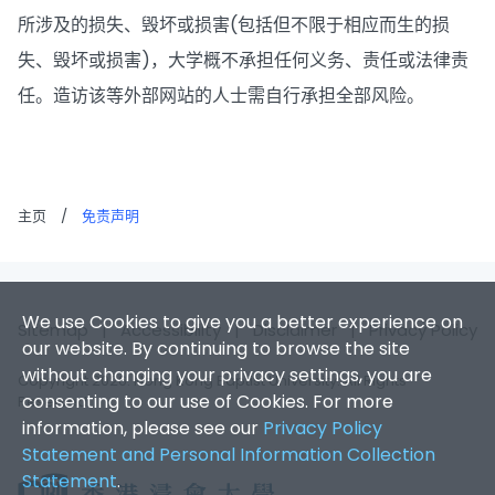
所涉及的损失、毁坏或损害(包括但不限于相应而生的损
失、毁坏或损害)，大学概不承担任何义务、责任或法律责
任。造访该等外部网站的人士需自行承担全部风险。
主页
/
免责声明
We use Cookies to give you a better experience on
Sitemap
|
Accessibility
|
Disclaimer
|
Privacy Policy
our website. By continuing to browse the site
without changing your privacy settings, you are
Copyright 2026. Hong Kong Baptist University. All Rights
consenting to our use of Cookies. For more
Reserved.
information, please see our
Privacy Policy
Statement and Personal Information Collection
Statement
.