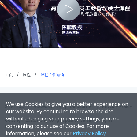
主页
/
课程
/
课程主任寄语
We use Cookies to give you a better experience on
Sitemap
|
Accessibility
|
Disclaimer
|
Privacy Policy
our website. By continuing to browse the site
without changing your privacy settings, you are
Copyright 2026. Hong Kong Baptist University. All Rights
consenting to our use of Cookies. For more
Reserved.
information, please see our
Privacy Policy